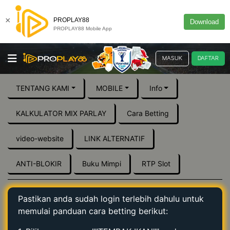
×
PROPLAY88
Download
PROPLAY88 Mobile App
MASUK
DAFTAR
TENTANG KAMI
MOBILE
Info
KALKULATOR MIX PARLAY
Cara Betting
video-website
LINK ALTERNATIF
ANTI-BLOKIR
Buku Mimpi
RTP Slot
Pastikan anda sudah login terlebih dahulu untuk
memulai panduan cara betting berikut: