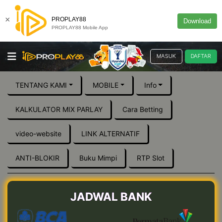
×
PROPLAY88
Download
PROPLAY88 Mobile App
MASUK
DAFTAR
TENTANG KAMI
MOBILE
Info
KALKULATOR MIX PARLAY
Cara Betting
video-website
LINK ALTERNATIF
ANTI-BLOKIR
Buku Mimpi
RTP Slot
JADWAL BANK