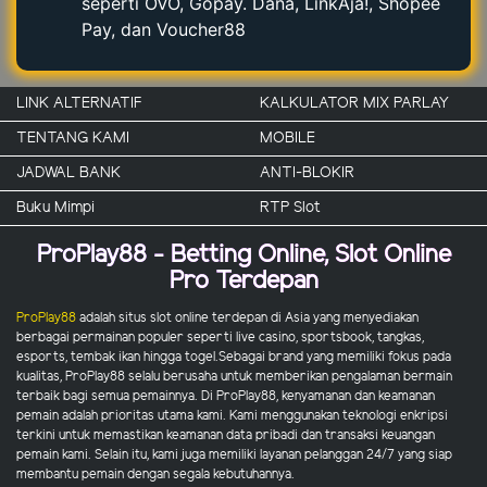
seperti OVO, Gopay. Dana, LinkAja!, Shopee
Pay, dan Voucher88
LINK ALTERNATIF
KALKULATOR MIX PARLAY
TENTANG KAMI
MOBILE
JADWAL BANK
ANTI-BLOKIR
Buku Mimpi
RTP Slot
ProPlay88 - Betting Online, Slot Online
Pro Terdepan
ProPlay88
adalah situs slot online terdepan di Asia yang menyediakan
berbagai permainan populer seperti live casino, sportsbook, tangkas,
esports, tembak ikan hingga togel.Sebagai brand yang memiliki fokus pada
kualitas, ProPlay88 selalu berusaha untuk memberikan pengalaman bermain
terbaik bagi semua pemainnya. Di ProPlay88, kenyamanan dan keamanan
pemain adalah prioritas utama kami. Kami menggunakan teknologi enkripsi
terkini untuk memastikan keamanan data pribadi dan transaksi keuangan
pemain kami. Selain itu, kami juga memiliki layanan pelanggan 24/7 yang siap
membantu pemain dengan segala kebutuhannya.