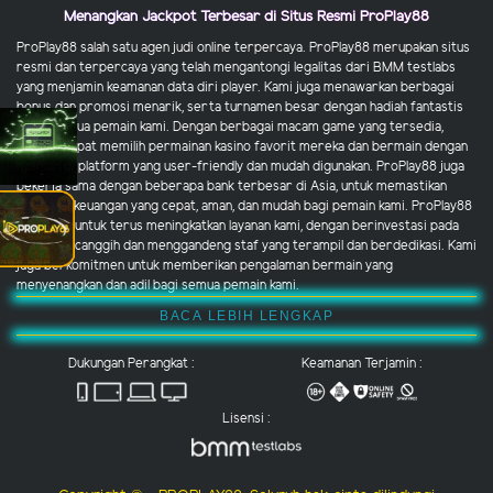
Menangkan Jackpot Terbesar di Situs Resmi ProPlay88
ProPlay88 salah satu agen judi online terpercaya. ProPlay88 merupakan situs
resmi dan terpercaya yang telah mengantongi legalitas dari BMM testlabs
yang menjamin keamanan data diri player. Kami juga menawarkan berbagai
bonus dan promosi menarik, serta turnamen besar dengan hadiah fantastis
untuk semua pemain kami. Dengan berbagai macam game yang tersedia,
pemain dapat memilih permainan kasino favorit mereka dan bermain dengan
nyaman di platform yang user-friendly dan mudah digunakan. ProPlay88 juga
bekerja sama dengan beberapa bank terbesar di Asia, untuk memastikan
transaksi keuangan yang cepat, aman, dan mudah bagi pemain kami. ProPlay88
berusaha untuk terus meningkatkan layanan kami, dengan berinvestasi pada
teknologi canggih dan menggandeng staf yang terampil dan berdedikasi. Kami
juga berkomitmen untuk memberikan pengalaman bermain yang
menyenangkan dan adil bagi semua pemain kami.
BACA LEBIH LENGKAP
Dukungan Perangkat :
Keamanan Terjamin :
Lisensi :