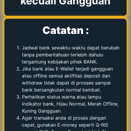
kecuali Gangguan
Catatan :
Jadwal bank sewaktu-waktu dapat berubah
tanpa pemberitahuan terlebih dahulu
tergantung kebijakan pihak BANK.
Jika bank atau E-Wallet terjadi gangguan
atau offline semua aktifitas deposit dan
withdraw tidak dapat di prosses sampai
bank bersangkutan normal kembali.
Perhatikan status warna atau lampu
indikator bank, Hijau Normal, Merah Offline,
Kuning Gangguan.
Agar transaksi anda di proses dengan
cepat, gunakan E-money seperti Q-RIS